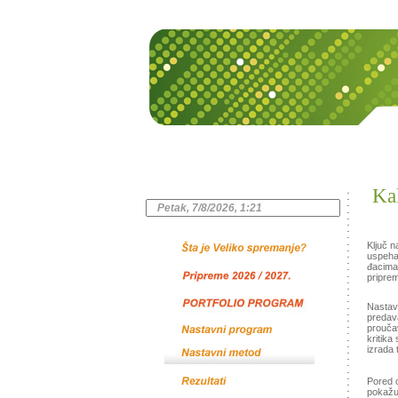
natprose
Kak
Ključ 
uspeha 
đacima
priprem
Nastava
predava
proučav
kritika
izrada 
Pored 
pokažu