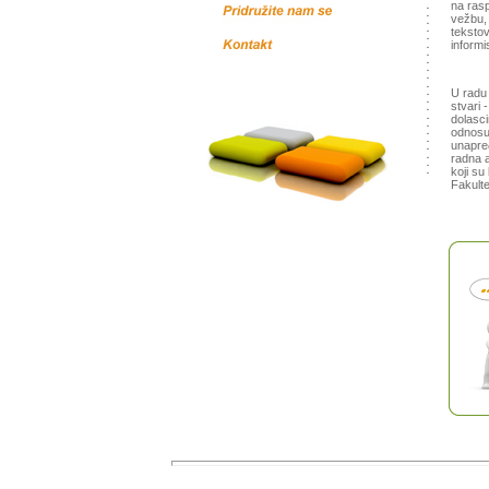
na rasp
vežbu,
tekstov
informi
U radu 
stvari 
dolasci
odnosu
unapređ
radna a
koji su
Fakulte