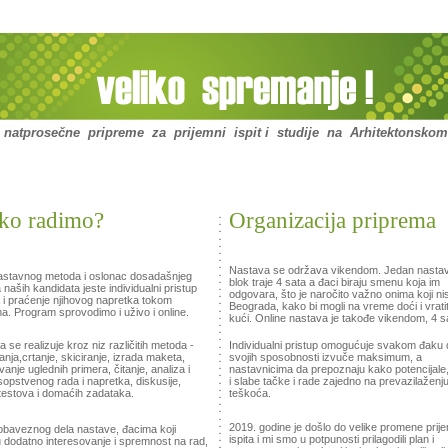
čne pripreme za prijemni ispit i studije na Arhitektonskom 
o radimo?
Organizacija priprema
Nastava se održava vikendom. Jedan nastav
nastavnog metoda i oslonac dosadašnjeg
blok traje 4 sata a đaci biraju smenu koja im
naših kandidata jeste individualni pristup
odgovara, što je naročito važno onima koji nis
 i praćenje njihovog napretka tokom
Beograda, kako bi mogli na vreme doći i vratit
a. Program sprovodimo i uživo i online.
kući. Online nastava je takođe vikendom, 4 s
 se realizuje kroz niz različitih metoda -
Individualni pristup omogućuje svakom đaku 
nja,crtanje, skiciranje, izrada maketa,
svojih sposobnosti izvuče maksimum, a
anje uglednih primera, čitanje, analiza i
nastavnicima da prepoznaju kako potencijale
 sopstvenog rada i napretka, diskusije,
i slabe tačke i rade zajedno na prevazilaženj
testova i domaćih zadataka.
teškoća.
2019. godine je došlo do velike promene pri
obaveznog dela nastave, đacima koji
ispita i mi smo u potpunosti prilagodili plan i
 dodatno interesovanje i spremnost na rad,