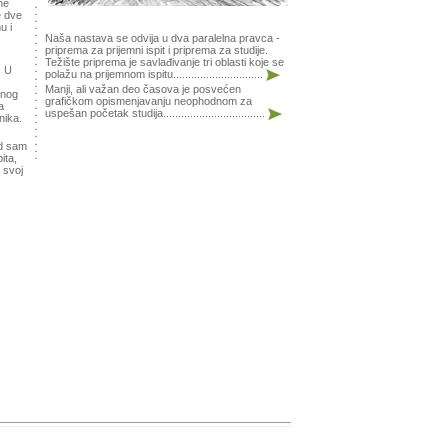
ine
e dve
u i
Naša nastava se odvija u dva paralelna pravca -
priprema za prijemni ispit i priprema za studije.
Težište priprema je savlađivanje tri oblasti koje se
. U
polažu na prijemnom ispitu..............................
Manji, ali važan deo časova je posvećen
mnog
grafičkom opismenjavanju neophodnom za
a
uspešan početak studija..................................
nika.
ed sam
ita,
 svoj