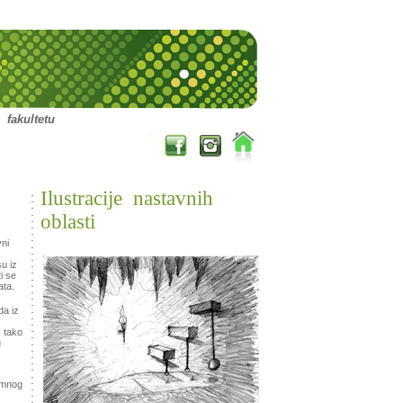
fakultetu
Ilustracije nastavnih
oblasti
ni
u iz
i se
ata.
da iz
, tako
u
jemnog